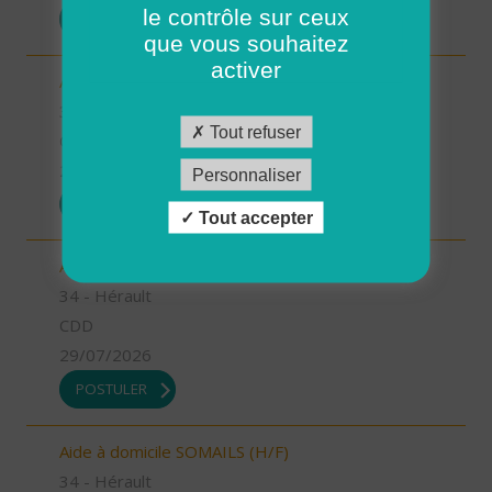
le contrôle sur ceux
POSTULER
que vous souhaitez
activer
Auxiliaire de vie LIGNAN (H/F)
34 - Hérault
Tout refuser
CDI
29/07/2026
Personnaliser
POSTULER
Tout accepter
Aide à domicile LODEVE (H/F)
34 - Hérault
CDD
29/07/2026
POSTULER
Aide à domicile SOMAILS (H/F)
34 - Hérault