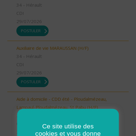
34 - Hérault
CDI
29/07/2026
POSTULER
Auxiliaire de vie MARAUSSAN (H/F)
34 - Hérault
CDI
29/07/2026
POSTULER
Aide à domicile - CDD été - Ploudalmézeau,
Lampaul-Ploudalmézeau, St Pabu (H/F)
29 - Finistère
CDD
Ce site utilise des
29/07/2026
cookies et vous donne