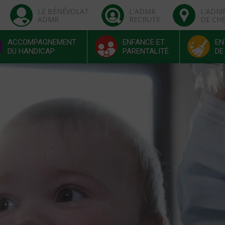
LE BÉNÉVOLAT
L'ADMR
L'ADM
ADMR
RECRUTE
DE CH
ACCOMPAGNEMENT
ENFANCE ET
EN
DU HANDICAP
PARENTALITÉ
DE