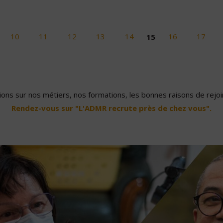
10
11
12
13
14
15
16
17
ons sur nos métiers, nos formations, les bonnes raisons de rejoin
Rendez-vous sur "L'ADMR recrute près de chez vous".