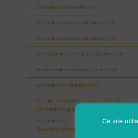
Aide à domicile Gourdon (H/F)
Aide à domicile Labastide Murat (H/F)
Aide à domicile Labastide Murat (H/F)
Aide-soignant.e Limogne en Quercy (H/F)
Responsable du développement (H/F)
Aide à domicile Limogne (H/F)
Auxiliaire de Vie/Accompagnant Educatif et
Social/Aide Soignant sur ROSCOFF (H/F)
Ce site util
Aide à domicile - CDD ou CDI - Plouarzel/Lampau
Plouarzel/Ploumoguer (H/F)