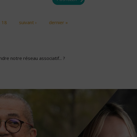
18
suivant ›
dernier »
dre notre réseau associatif... ?