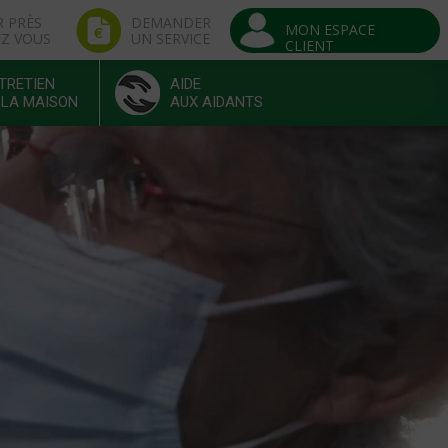
R PRÈS
DEMANDER
MON ESPACE
EZ VOUS
UN SERVICE
CLIENT
TRETIEN
AIDE
 LA MAISON
AUX AIDANTS