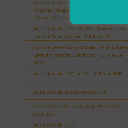
Auxiliaire de vie/aide à domicile - Locmaria-
Plouzané /Plougonvelin/Le Conquet/Trébabu -
CDD ou CDI (H/F)
Aide à domicile - CDD OU CDI - Ploudalmézeau,
Lampaul-Ploudalmézeau, St Pabu (H/F)
Auxiliaire de vie/ aide à domicile - Plourin, Brélès
Lanildut, Porspoder, Landunvez - CDI ou CDD
(H/F)
Aide à domicile - CDD ou CDI - St Renan (H/F)
Aide à domicile Secteur Renwez (H/F)
AIDE A DOMICILE / AUXILIAIRE DE VIE PONT-
AVEN (H/F)
Aide à domicile (H/F)