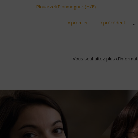
Plouarzel/Ploumoguer (H/F)
« premier
‹ précédent
…
Pages
Vous souhaitez plus d'informati