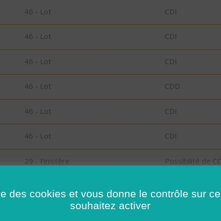
46 - Lot
CDI
46 - Lot
CDI
46 - Lot
CDI
46 - Lot
CDD
46 - Lot
CDI
46 - Lot
CDI
29 - Finistère
Possibilité de C
CDD
ise des cookies et vous donne le contrôle sur 
l-
29 - Finistère
CDD
souhaitez activer