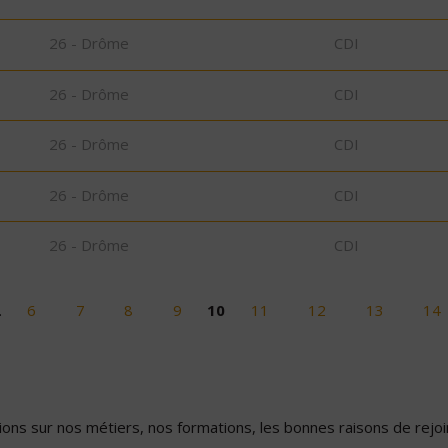
26 - Drôme
CDI
26 - Drôme
CDI
26 - Drôme
CDI
26 - Drôme
CDI
26 - Drôme
CDI
…
6
7
8
9
10
11
12
13
14
ons sur nos métiers, nos formations, les bonnes raisons de rejoin