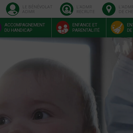
LE BÉNÉVOLAT
L'ADMR
L'ADM
ADMR
RECRUTE
DE CH
ACCOMPAGNEMENT
ENFANCE ET
EN
DU HANDICAP
PARENTALITÉ
DE