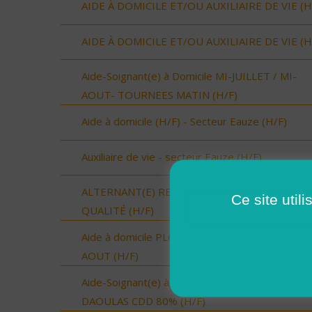
AIDE À DOMICILE ET/OU AUXILIAIRE DE VIE (H
AIDE À DOMICILE ET/OU AUXILIAIRE DE VIE (H
Aide-Soignant(e) à Domicile MI-JUILLET / MI-
AOUT- TOURNEES MATIN (H/F)
Aide à domicile (H/F) - Secteur Eauze (H/F)
Auxiliaire de vie - secteur Eauze (H/F)
ALTERNANT(E) RESSOURCES HUMAINES &
Ce site util
QUALITÉ (H/F)
Aide à domicile PLOUGASTEL-DAOULAS- CDD
AOUT (H/F)
Aide-Soignant(e) à Domicile PLOUGASTEL-
DAOULAS CDD 80% (H/F)