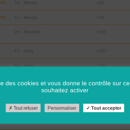
/F)
55 - Meuse
CDI
/F)
55 - Meuse
CDI
29 - Finistère
CDD
32 - Gers
CDD
32 - Gers
CDD
55 - Meuse
CONTRAT DE
ise des cookies et vous donne le contrôle sur 
PROFESSIONAL
souhaitez activer
29 - Finistère
CDD
Tout refuser
Personnaliser
Tout accepter
29 - Finistère
CDI