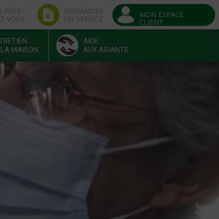
R PRÈS
DEMANDER
MON ESPACE
EZ VOUS
UN SERVICE
CLIENT
TRETIEN
AIDE
 LA MAISON
AUX AIDANTS