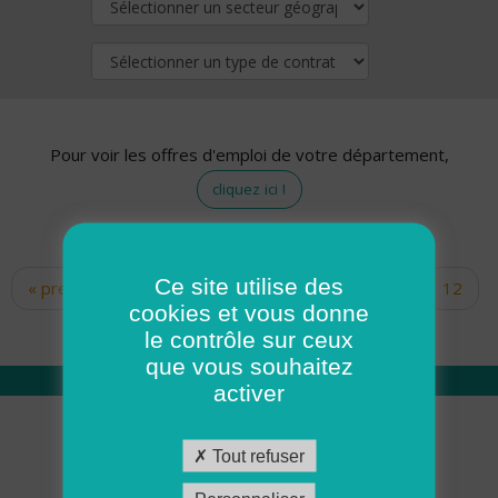
Pour voir les offres d'emploi de votre département,
cliquez ici !
Ce site utilise des
« premier
‹ précédent
…
10
11
12
Pages
cookies et vous donne
13
14
15
16
17
18
le contrôle sur ceux
que vous souhaitez
activer
Qui sommes nous
Tout refuser
Académie ADMR