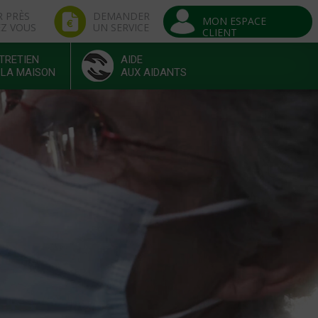
R PRÈS
DEMANDER
MON ESPACE
EZ VOUS
UN SERVICE
CLIENT
TRETIEN
AIDE
 LA MAISON
AUX AIDANTS