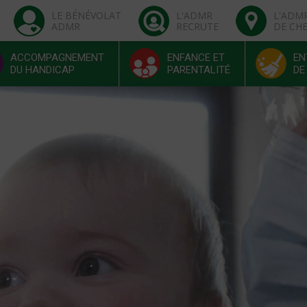
LE BÉNÉVOLAT
L'ADMR
L'ADM
ADMR
RECRUTE
DE CH
ACCOMPAGNEMENT
ENFANCE ET
EN
DU HANDICAP
PARENTALITÉ
DE