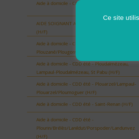
Aide à domicile - CDD ou CDI - St Renan (H/F)
Ce site util
AIDE SOIGNANT A DOMICILE SECTEUR VERGE
(H/F)
Aide à domicile - CDD été - Locmaria-
Plouzané/Plougonvelin/Le Conquet/Trébabu (H/
Aide à domicile - CDD été - Ploudalmézeau,
Lampaul-Ploudalmézeau, St Pabu (H/F)
Aide à domicile - CDD été - Plouarzel/Lampaul-
Plouarzel/Ploumoguer (H/F)
Aide à domicile - CDD été - Saint-Renan (H/F)
Aide à domicile - CDD été -
Plourin/Brélès/Lanildut/Porspoder/Landunvez
(H/F)