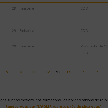
29 - Finistère
CDD
29 - Finistère
CDD
F)
29 - Finistère
Possibilité de C
CDD
9
10
11
12
13
14
15
16
ons sur nos métiers, nos formations, les bonnes raisons de rejoin
Rendez-vous sur "L'ADMR recrute près de chez vous".