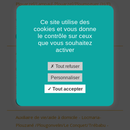
Plouarzel/Lampaul-Plouarzel/Ploumoguer (H/F)
29 - Finistère
CDD
Ce site utilise des
26/12/2025
cookies et vous donne
le contrôle sur ceux
POSTULER
que vous souhaitez
activer
Auxiliaire de vie/ aide à domicile - Plourin, Brélès,
Lanildut, Porspoder, Landunvez - CDI ou CDD
Tout refuser
(H/F)
29 - Finistère
Personnaliser
Possibilité de CDI ou CDD
Tout accepter
26/12/2025
POSTULER
Auxiliaire de vie/aide à domicile - Locmaria-
Plouzané /Plougonvelin/Le Conquet/Trébabu -