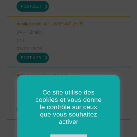
POSTULER
Auxiliaire de vie JUVIGNAC (H/F)
34 - Hérault
CDI
03/08/2026
POSTULER
Aide à domicile LUNEL (H/F)
34 - Hérault
Ce site utilise des
CDI
cookies et vous donne
03/08/2026
le contrôle sur ceux
POSTULER
que vous souhaitez
activer
Auxiliaire de vie LE CRES (H/F)
34 - Hérault