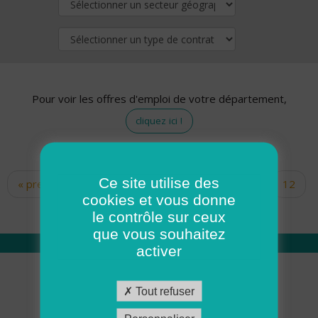
Pour voir les offres d'emploi de votre département,
cliquez ici !
Ce site utilise des
« premier
‹ précédent
…
10
11
12
Pages
cookies et vous donne
13
14
15
16
17
18
le contrôle sur ceux
que vous souhaitez
activer
Qui sommes nous
Tout refuser
Académie ADMR