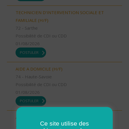
TECHNICIEN D’INTERVENTION SOCIALE ET
FAMILIALE (H/F)
72 - Sarthe
Possibilité de CDI ou CDD
01/08/2026
POSTULER
AIDE A DOMICILE (H/F)
74 - Haute-Savoie
Possibilité de CDI ou CDD
01/08/2026
POSTULER
AIDE A DOMICILE (H/F)
Ce site utilise des
2A - Corse-du-Sud