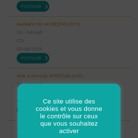
POSTULER
Auxiliaire de vie MEJEAN (H/F)
34 - Hérault
CDI
03/08/2026
POSTULER
Aide à domicile MIMOSAS (H/F)
34 - Hérault
CDD
Ce site utilise des
03/08/2026
cookies et vous donne
POSTULER
le contrôle sur ceux
que vous souhaitez
Auxiliaire de vie MIMOSAS (H/F)
activer
34 - Hérault