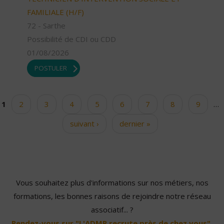
FAMILIALE (H/F)
72 - Sarthe
Possibilité de CDI ou CDD
01/08/2026
POSTULER
1
2
3
4
5
6
7
8
9
…
Pages
suivant ›
dernier »
Vous souhaitez plus d'informations sur nos métiers, nos
formations, les bonnes raisons de rejoindre notre réseau
associatif... ?
Rendez-vous sur "L'ADMR recrute près de chez vous".