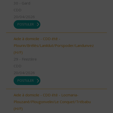
30 - Gard
CDD
20/04/2026
POSTULER
Aide à domicile - CDD été -
Plourin/Brélès/Lanildut/Porspoder/Landunvez
(H/F)
29 - Finistère
CDD
20/04/2026
POSTULER
Aide à domicile - CDD été - Locmaria-
Plouzané/Plougonvelin/Le Conquet/Trébabu
(H/F)