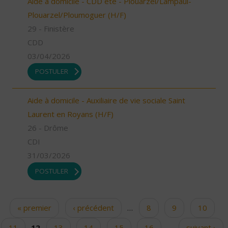
Aide à domicile - CDD été - Plouarzel/Lampaul-
Plouarzel/Ploumoguer (H/F)
29 - Finistère
CDD
03/04/2026
POSTULER
Aide à domicile - Auxiliaire de vie sociale Saint
Laurent en Royans (H/F)
26 - Drôme
CDI
31/03/2026
POSTULER
« premier
‹ précédent
…
8
9
10
Pages
11
12
13
14
15
16
…
suivant ›