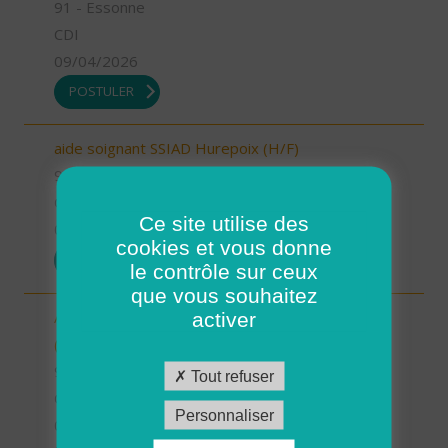
91 - Essonne
CDI
09/04/2026
POSTULER
aide soignant SSIAD Hurepoix (H/F)
91 - Essonne
CDI
Ce site utilise des
09/04/2026
cookies et vous donne
POSTULER
le contrôle sur ceux
que vous souhaitez
Aide à domicile - ADMR du Canton de Limours
activer
(H/F)
91 - Essonne
Tout refuser
CDI
Personnaliser
09/04/2026