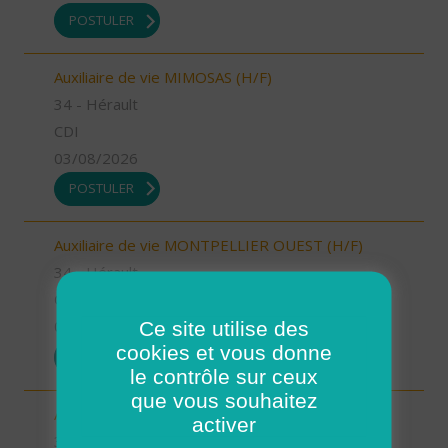
POSTULER
Auxiliaire de vie MIMOSAS (H/F)
34 - Hérault
CDI
03/08/2026
POSTULER
Auxiliaire de vie MONTPELLIER OUEST (H/F)
34 - Hérault
CDI
Ce site utilise des
03/08/2026
cookies et vous donne
POSTULER
le contrôle sur ceux
que vous souhaitez
Auxiliaire de vie JUVIGNAC (H/F)
activer
34 - Hérault