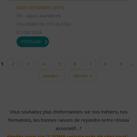
AIDE SOIGNANT (H/F)
06 - Alpes-Maritimes
Possibilité de CDI ou CDD
01/08/2026
POSTULER
1
2
3
4
5
6
7
8
9
…
Pages
suivant ›
dernier »
Vous souhaitez plus d'informations sur nos métiers, nos
formations, les bonnes raisons de rejoindre notre réseau
associatif... ?
Rendez-vous sur "L'ADMR recrute près de chez vous".