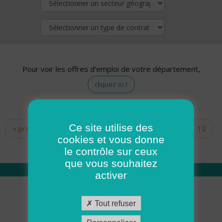
Pour voir les offres d'emploi de votre département,
cliquez ici !
Ce site utilise des
« premier
‹ précédent
…
10
11
12
Pages
cookies et vous donne
13
14
15
16
17
18
le contrôle sur ceux
que vous souhaitez
activer
Qui sommes nous
Tout refuser
Académie ADMR