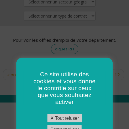
Pour voir les offres d'emploi de votre département,
cliquez ici !
Ce site utilise des
« premier
‹ précédent
…
10
11
12
Pages
cookies et vous donne
13
14
15
16
17
18
le contrôle sur ceux
que vous souhaitez
activer
Qui sommes nous
Tout refuser
Académie ADMR