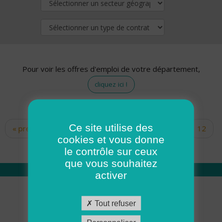
Pour voir les offres d'emploi de votre département,
cliquez ici !
Ce site utilise des
« premier
‹ précédent
…
10
11
12
Pages
cookies et vous donne
13
14
15
16
17
18
le contrôle sur ceux
que vous souhaitez
activer
Qui sommes nous
Tout refuser
Académie ADMR