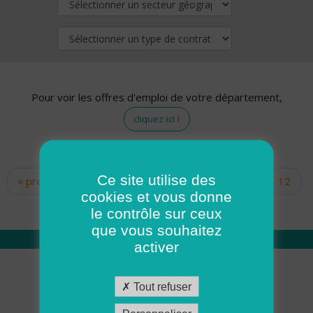
Pour voir les offres d'emploi de votre département,
cliquez ici !
Ce site utilise des
« premier
‹ précédent
…
10
11
12
Pages
cookies et vous donne
13
14
15
16
17
18
le contrôle sur ceux
que vous souhaitez
activer
Qui sommes nous
Tout refuser
Académie ADMR