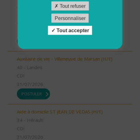
Auxiliaire de vie - Labouheyre (H/F)
Tout refuser
40 - Landes
Personnaliser
CDI
Tout accepter
31/07/2026
POSTULER
Auxiliaire de vie - Villeneuve de Marsan (H/F)
40 - Landes
CDI
31/07/2026
POSTULER
Aide à domicile ST JEAN DE VEDAS (H/F)
34 - Hérault
CDI
31/07/2026