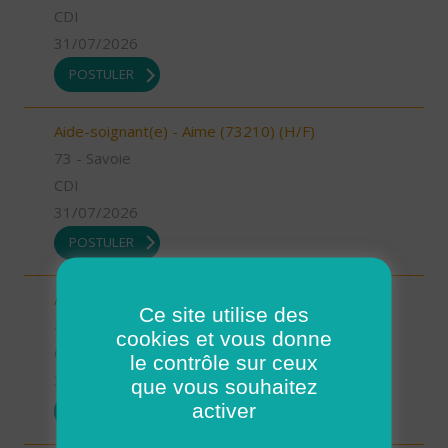
CDI
31/07/2026
POSTULER
Aide-soignant(e) - Aime (73210) (H/F)
73 - Savoie
CDI
31/07/2026
POSTULER
Auxiliaire de vie - Mimizan (H/F)
Ce site utilise des
40 - Landes
cookies et vous donne
CDI
le contrôle sur ceux
31/07/2026
que vous souhaitez
activer
POSTULER