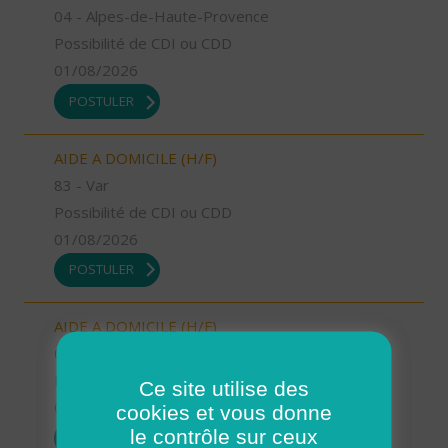
04 - Alpes-de-Haute-Provence
Possibilité de CDI ou CDD
01/08/2026
POSTULER
AIDE A DOMICILE (H/F)
83 - Var
Possibilité de CDI ou CDD
01/08/2026
POSTULER
AIDE A DOMICILE (H/F)
04 - Alpes-de-Haute-Provence
Possibilité de CDI ou CDD
Ce site utilise des
01/08/2026
cookies et vous donne
le contrôle sur ceux
POSTULER