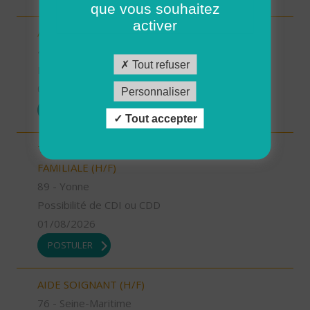
que vous souhaitez
activer
AUXILIAIRE DE VIE SOCIALE (H/F)
42 - Loire
Tout refuser
Possibilité de CDI ou CDD
01/08/2026
Personnaliser
POSTULER
Tout accepter
TECHNICIEN D’INTERVENTION SOCIALE ET
FAMILIALE (H/F)
89 - Yonne
Possibilité de CDI ou CDD
01/08/2026
POSTULER
AIDE SOIGNANT (H/F)
76 - Seine-Maritime