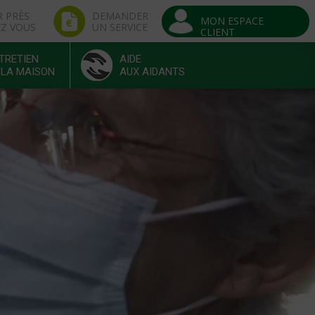
R PRÈS
DEMANDER
MON ESPACE
EZ VOUS
UN SERVICE
CLIENT
TRETIEN
AIDE
 LA MAISON
AUX AIDANTS