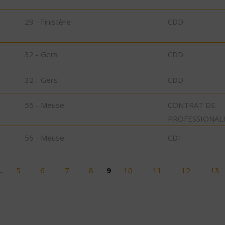
29 - Finistère
CDD
32 - Gers
CDD
32 - Gers
CDD
55 - Meuse
CONTRAT DE
PROFESSIONAL
55 - Meuse
CDI
…
5
6
7
8
9
10
11
12
13