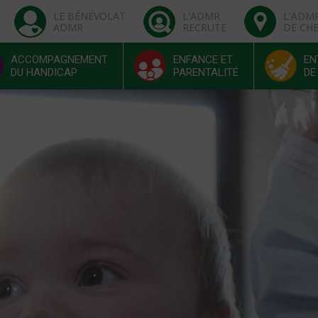
LE BÉNÉVOLAT
L'ADMR
L'ADM
ADMR
RECRUTE
DE CH
ACCOMPAGNEMENT
ENFANCE ET
EN
DU HANDICAP
PARENTALITÉ
DE