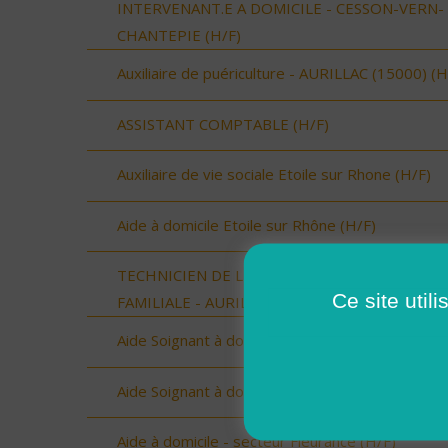
INTERVENANT.E A DOMICILE - CESSON-VERN-
CHANTEPIE (H/F)
Auxiliaire de puériculture - AURILLAC (15000) (H
ASSISTANT COMPTABLE (H/F)
Auxiliaire de vie sociale Etoile sur Rhone (H/F)
Aide à domicile Etoile sur Rhône (H/F)
TECHNICIEN DE L'INTERVENTION SOCIALE ET
Ce site util
FAMILIALE - AURILLAC (15000) (H/F)
Aide Soignant à domicile SERIGNAN (H/F)
Aide Soignant à domicile SERIGNAN (H/F)
Aide à domicile - secteur Fleurance (H/F)