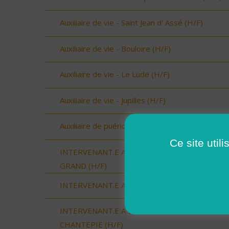
Auxiliaire de vie - Saint Jean d' Assé (H/F)
Auxiliaire de vie - Bouloire (H/F)
Auxiliaire de vie - Le Lude (H/F)
Auxiliaire de vie - Jupilles (H/F)
Auxiliaire de puériculture - AURILLAC (15000) (H
Ce site util
INTERVENANT.E A DOMICILE (CDI) - PLELAN L
GRAND (H/F)
INTERVENANT.E A DOMICILE - VAL D'ANAST (H
INTERVENANT.E A DOMICILE - CESSON-VERN-
CHANTEPIE (H/F)