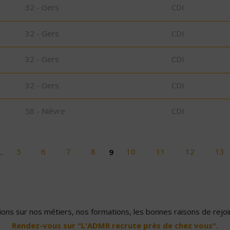
32 - Gers
CDI
32 - Gers
CDI
32 - Gers
CDI
32 - Gers
CDI
58 - Nièvre
CDI
…
5
6
7
8
9
10
11
12
13
ons sur nos métiers, nos formations, les bonnes raisons de rejoin
Rendez-vous sur "L'ADMR recrute près de chez vous".