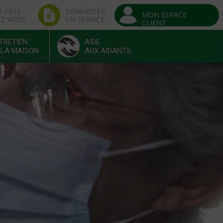
R PRÈS
DEMANDER
MON ESPACE
EZ VOUS
UN SERVICE
CLIENT
TRETIEN
AIDE
 LA MAISON
AUX AIDANTS