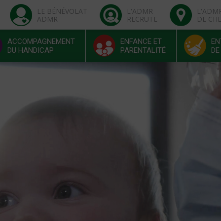
LE BÉNÉVOLAT
L'ADMR
L'ADM
ADMR
RECRUTE
DE CH
ACCOMPAGNEMENT
ENFANCE ET
EN
DU HANDICAP
PARENTALITÉ
DE