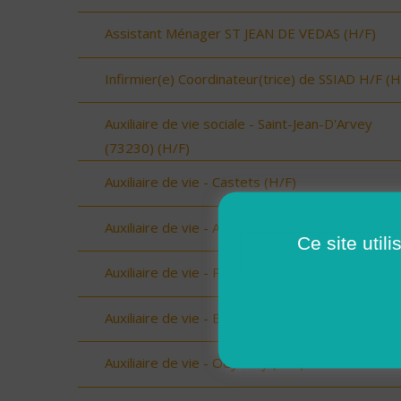
Assistant Ménager ST JEAN DE VEDAS (H/F)
Infirmier(e) Coordinateur(trice) de SSIAD H/F (H
Auxiliaire de vie sociale - Saint-Jean-D'Arvey
(73230) (H/F)
Auxiliaire de vie - Castets (H/F)
Auxiliaire de vie - Amou (H/F)
Ce site util
Auxiliaire de vie - Peyrehorade (H/F)
Auxiliaire de vie - Biscarrosse (H/F)
Auxiliaire de vie - Oeyreluy (H/F)