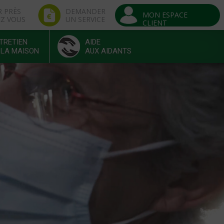
R PRÈS
DEMANDER
MON ESPACE
EZ VOUS
UN SERVICE
CLIENT
TRETIEN
AIDE
 LA MAISON
AUX AIDANTS