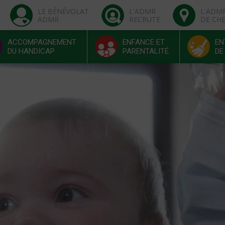
LE BÉNÉVOLAT
L'ADMR
L'ADM
ADMR
RECRUTE
DE CH
ACCOMPAGNEMENT
ENFANCE ET
EN
DU HANDICAP
PARENTALITÉ
DE