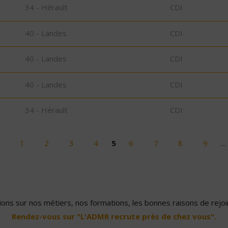
34 - Hérault
CDI
40 - Landes
CDI
40 - Landes
CDI
40 - Landes
CDI
34 - Hérault
CDI
1
2
3
4
5
6
7
8
9
…
ons sur nos métiers, nos formations, les bonnes raisons de rejoin
Rendez-vous sur "L'ADMR recrute près de chez vous".