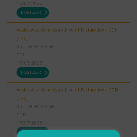
17/07/2026
POSTULER
Assistant.e Administratif.ve et Facturation - CDI
(H/F)
35 - Ille-et-Vilaine
CDI
17/07/2026
POSTULER
Assistant.e Administratif.ve et Facturation - CDD
(H/F)
35 - Ille-et-Vilaine
CDD
17/07/2026
POSTULER