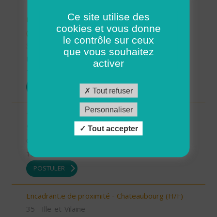
Ce site utilise des
INTERVENANT.E A DOMICILE - VAL COUESNON
cookies et vous donne
(H/F)
le contrôle sur ceux
35 - Ille-et-Vilaine
que vous souhaitez
Possibilité de CDI ou CDD
activer
17/07/2026
POSTULER
Tout refuser
Personnaliser
1 Auxiliaire de vie de nuit (H/F)
56 - Morbihan
Tout accepter
CDI
16/07/2026
POSTULER
Encadrant.e de proximité - Chateaubourg (H/F)
35 - Ille-et-Vilaine