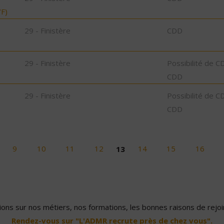
F)
29 - Finistère
CDD
29 - Finistère
Possibilité de C
CDD
29 - Finistère
Possibilité de C
CDD
9
10
11
12
13
14
15
16
ons sur nos métiers, nos formations, les bonnes raisons de rejoin
Rendez-vous sur "L'ADMR recrute près de chez vous".