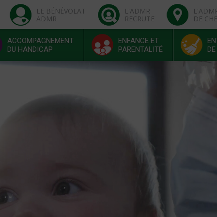
LE BÉNÉVOLAT
L'ADMR
L'ADM
ADMR
RECRUTE
DE CH
ACCOMPAGNEMENT
ENFANCE ET
EN
DU HANDICAP
PARENTALITÉ
DE