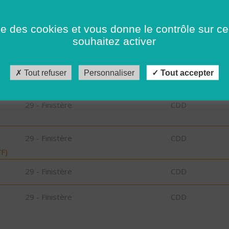
29 - Finistère
CDD
ise des cookies et vous donne le contrôle sur 
ZE
30 - Gard
CDI
souhaitez activer
29 - Finistère
CDD
Tout refuser
Personnaliser
Tout accepter
29 - Finistère
CDD
29 - Finistère
CDD
F)
29 - Finistère
CDD
29 - Finistère
CDD