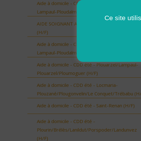
Aide à domicile - CDD été - Ploudalmézeau,
Lampaul-Ploudalmézeau, St Pabu (H/F)
Ce site util
AIDE SOIGNANT A DOMICILE SECTEUR VERGE
(H/F)
Aide à domicile - CDD été - Ploudalmézeau,
Lampaul-Ploudalmézeau, St Pabu (H/F)
Aide à domicile - CDD été - Plouarzel/Lampaul-
Plouarzel/Ploumoguer (H/F)
Aide à domicile - CDD été - Locmaria-
Plouzané/Plougonvelin/Le Conquet/Trébabu (H/
Aide à domicile - CDD été - Saint-Renan (H/F)
Aide à domicile - CDD été -
Plourin/Brélès/Lanildut/Porspoder/Landunvez
(H/F)