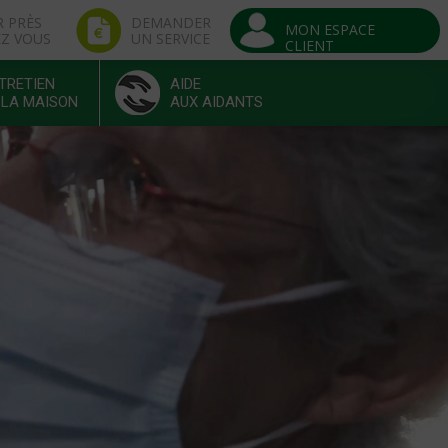
R PRÈS
DEMANDER
MON ESPACE
EZ VOUS
UN SERVICE
CLIENT
TRETIEN
AIDE
 LA MAISON
AUX AIDANTS