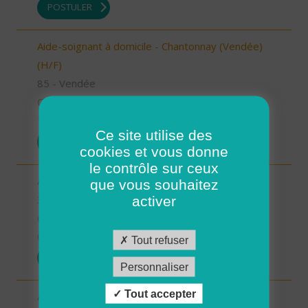
POSTULER
Aide-soignant à domicile - Chantonnay (Vendée)
(H/F)
85 - Vendée
CDI
10/09/2025
Ce site utilise des
POSTULER
cookies et vous donne
le contrôle sur ceux
Aide à domicile - secteur Beaumarchès (H/F)
que vous souhaitez
32 - Gers
activer
CDI
08/09/2025
Tout refuser
POSTULER
Personnaliser
Tout accepter
Auxiliaire de vie sociale - secteur L'Isle Jourdain