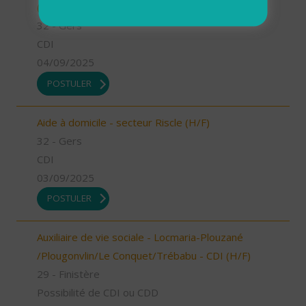
(H/F)
32 - Gers
CDI
04/09/2025
POSTULER
Aide à domicile - secteur Riscle (H/F)
32 - Gers
CDI
03/09/2025
POSTULER
Auxiliaire de vie sociale - Locmaria-Plouzané
/Plougonvlin/Le Conquet/Trébabu - CDI (H/F)
29 - Finistère
Possibilité de CDI ou CDD