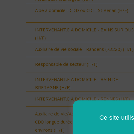
Aide à domicile - CDD ou CDI - St Renan (H/F)
INTERVENANT.E A DOMICILE - BAINS SUR OU
(H/F)
Auxiliaire de vie sociale - Randens (73220) (H/F)
Responsable de secteur (H/F)
INTERVENANT.E A DOMICILE - BAIN DE
BRETAGNE (H/F)
INTERVENANT.E A DOMICILE - RENNES (H/F)
Auxiliaire de Vie/Accompagnant Educatif et Social
Ce site util
CDD longue durée - Secteur Landivisiau et
environs (H/F)