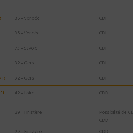
)
85 - Vendée
CDI
85 - Vendée
CDI
73 - Savoie
CDI
32 - Gers
CDI
/F)
32 - Gers
CDI
/St
42 - Loire
CDD
,
29 - Finistère
Possibilité de C
CDD
29 - Finistère
CDD