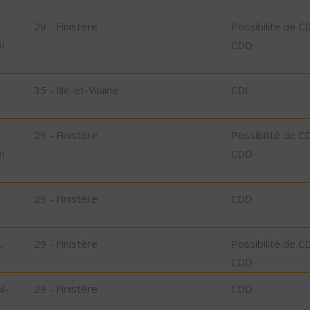
29 - Finistère
Possibilité de C
I
CDD
35 - Ille-et-Vilaine
CDI
29 - Finistère
Possibilité de C
I
CDD
29 - Finistère
CDD
,
29 - Finistère
Possibilité de C
CDD
l-
29 - Finistère
CDD