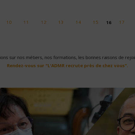
10
11
12
13
14
15
16
17
ons sur nos métiers, nos formations, les bonnes raisons de rejoin
Rendez-vous sur "L'ADMR recrute près de chez vous".