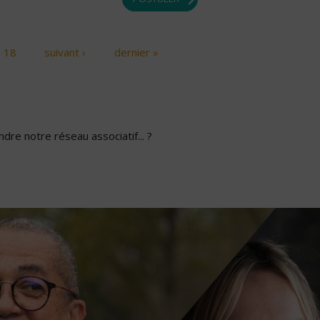
18
suivant ›
dernier »
dre notre réseau associatif... ?