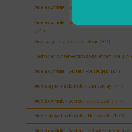
Aide à domicile - Secteur les Olonnes (H/F)
Aide à domicile - Secteur Terres de Montaigu
(H/F)
Aide soignant à domicile - Bouin (H/F)
Technicien d'intervention social et familiale (H/F)
Aide à domicile - Secteur Pouzauges (H/F)
Aide-soignant à domicile - Chantonnay (H/F)
Aide à domicile - Secteur Marais Littoral (H/F)
Aide-soignant à domicile - Noirmoutier (H/F)
Aide à domicile - Secteur La Roche sur Yon aggl