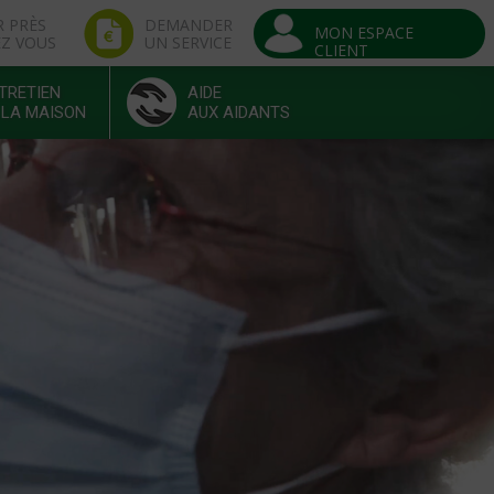
R PRÈS
DEMANDER
MON ESPACE
EZ VOUS
UN SERVICE
CLIENT
TRETIEN
AIDE
 LA MAISON
AUX AIDANTS