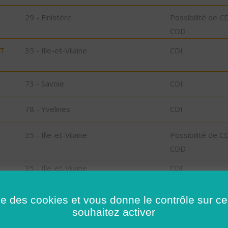
29 - Finistère
Possibilité de C
CDD
ST
35 - Ille-et-Vilaine
CDI
73 - Savoie
CDI
78 - Yvelines
CDI
35 - Ille-et-Vilaine
Possibilité de C
CDD
35 - Ille-et-Vilaine
CDI
 -
29 - Finistère
CDD
ise des cookies et vous donne le contrôle sur 
souhaitez activer