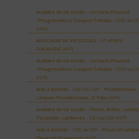
Auxiliaire de vie sociale - Locmaria-Plouzané
/Plougonvelin/Le Conquet/Trébabu - CDD ou CD
(H/F)
AUXILIAIRE DE VIE SOCIALE - ST AUBIN
D'AUBIGNE (H/F)
Auxiliaire de vie sociale - Locmaria-Plouzané
/Plougonvelin/Le Conquet/Trébabu - CDD ou CD
(H/F)
Aide à domicile - CDD OU CDI - Ploudalmézeau,
Lampaul-Ploudalmézeau, St Pabu (H/F)
Auxiliaire de vie sociale - Plourin, Brélès, Lanildut
Porspoder, Landunvez - CDI ou CDD (H/F)
Aide à domicile - CDD ou CDI - Plouarzel/Lampau
Plouarzel/Ploumoguer (H/F)