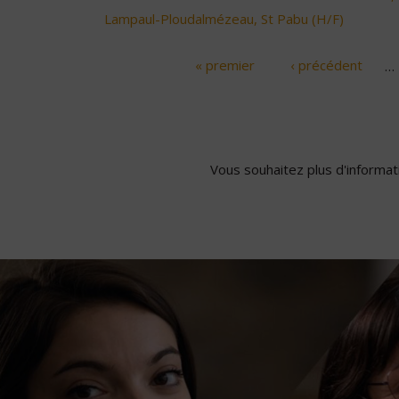
Lampaul-Ploudalmézeau, St Pabu (H/F)
« premier
‹ précédent
…
Pages
Vous souhaitez plus d'informati