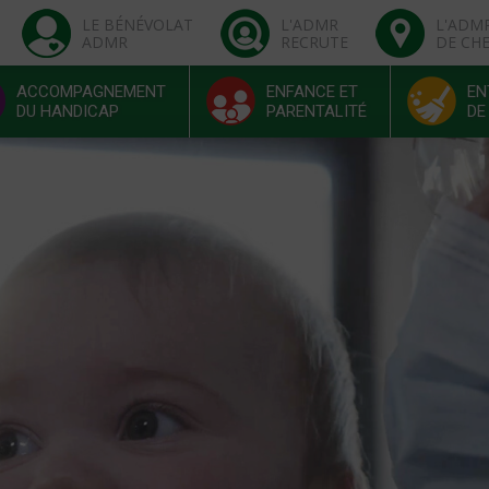
LE BÉNÉVOLAT
L'ADMR
L'ADM
ADMR
RECRUTE
DE CH
ACCOMPAGNEMENT
ENFANCE ET
EN
DU HANDICAP
PARENTALITÉ
DE