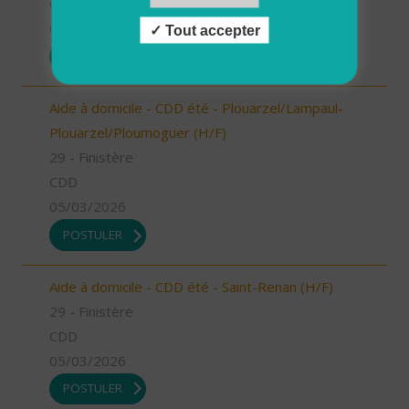
CDD
05/03/2026
Tout accepter
POSTULER
Aide à domicile - CDD été - Plouarzel/Lampaul-
Plouarzel/Ploumoguer (H/F)
29 - Finistère
CDD
05/03/2026
POSTULER
Aide à domicile - CDD été - Saint-Renan (H/F)
29 - Finistère
CDD
05/03/2026
POSTULER