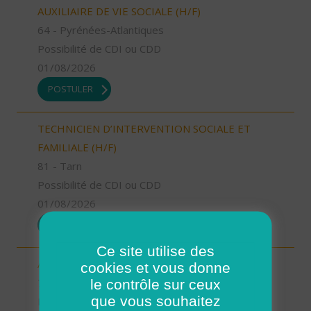
AUXILIAIRE DE VIE SOCIALE (H/F)
64 - Pyrénées-Atlantiques
Possibilité de CDI ou CDD
01/08/2026
POSTULER
TECHNICIEN D’INTERVENTION SOCIALE ET
FAMILIALE (H/F)
81 - Tarn
Possibilité de CDI ou CDD
01/08/2026
POSTULER
Ce site utilise des
AIDE SOIGNANT (H/F)
cookies et vous donne
le contrôle sur ceux
73 - Savoie
que vous souhaitez
Possibilité de CDI ou CDD