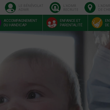
LE BÉNÉVOLAT
L'ADMR
L'ADM
ADMR
RECRUTE
DE CH
ACCOMPAGNEMENT
ENFANCE ET
EN
DU HANDICAP
PARENTALITÉ
DE