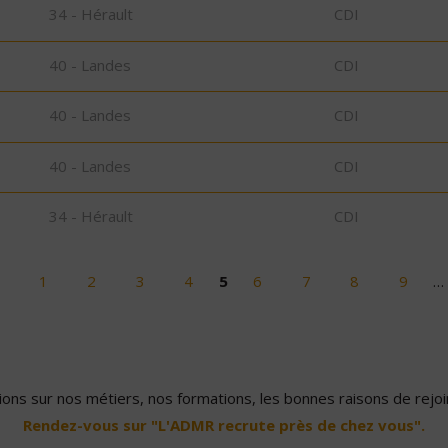
34 - Hérault
CDI
40 - Landes
CDI
40 - Landes
CDI
40 - Landes
CDI
34 - Hérault
CDI
1
2
3
4
5
6
7
8
9
…
ons sur nos métiers, nos formations, les bonnes raisons de rejoin
Rendez-vous sur "L'ADMR recrute près de chez vous".