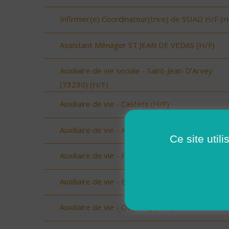
Infirmier(e) Coordinateur(trice) de SSIAD H/F (H
Assistant Ménager ST JEAN DE VEDAS (H/F)
Auxiliaire de vie sociale - Saint-Jean-D'Arvey
(73230) (H/F)
Auxiliaire de vie - Castets (H/F)
Auxiliaire de vie - Amou (H/F)
Ce site util
Auxiliaire de vie - Peyrehorade (H/F)
Auxiliaire de vie - Biscarrosse (H/F)
Auxiliaire de vie - Oeyreluy (H/F)