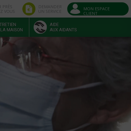
R PRÈS
DEMANDER
MON ESPACE
EZ VOUS
UN SERVICE
CLIENT
TRETIEN
AIDE
 LA MAISON
AUX AIDANTS