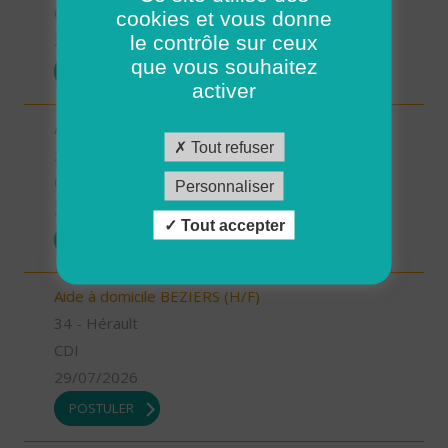
CDD
cookies et vous donne
le contrôle sur ceux
29/07/2026
que vous souhaitez
POSTULER
activer
Aide à domicile - CDD été - Saint-Renan (H/F)
Tout refuser
29 - Finistère
CDD
Personnaliser
29/07/2026
Tout accepter
POSTULER
Aide à domicile BEZIERS (H/F)
34 - Hérault
CDI
29/07/2026
POSTULER