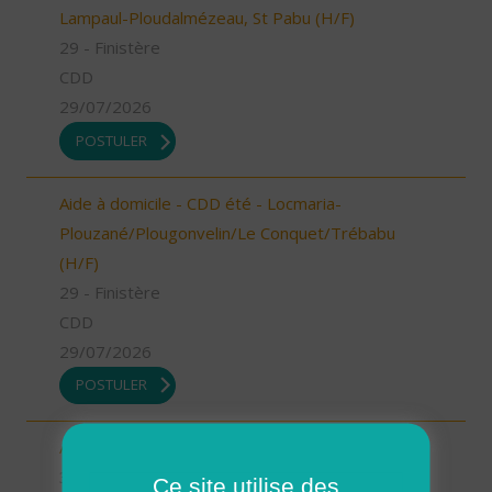
Lampaul-Ploudalmézeau, St Pabu (H/F)
29 - Finistère
CDD
29/07/2026
POSTULER
Aide à domicile - CDD été - Locmaria-
Plouzané/Plougonvelin/Le Conquet/Trébabu
(H/F)
29 - Finistère
CDD
29/07/2026
POSTULER
Auxiliaire de vie MAGALAS (H/F)
34 - Hérault
Ce site utilise des