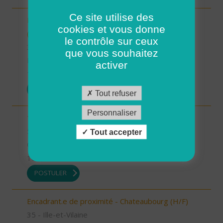
Ce site utilise des
INTERVENANT.E A DOMICILE - VAL COUESNON
cookies et vous donne
(H/F)
le contrôle sur ceux
35 - Ille-et-Vilaine
que vous souhaitez
Possibilité de CDI ou CDD
activer
17/07/2026
POSTULER
Tout refuser
Personnaliser
1 Auxiliaire de vie de nuit (H/F)
56 - Morbihan
Tout accepter
CDI
16/07/2026
POSTULER
Encadrant.e de proximité - Chateaubourg (H/F)
35 - Ille-et-Vilaine