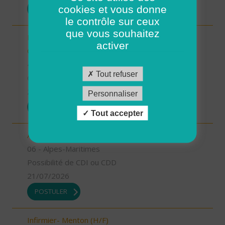
cookies et vous donne
POSTULER
le contrôle sur ceux
que vous souhaitez
Responsable de secteur sur Noyers sur Cher -
activer
CDD 2 mois Temps Plein (H/F)
41 - Loir-et-Cher
Tout refuser
CDD
23/07/2026
Personnaliser
POSTULER
Tout accepter
Aide à domicile - Menton (H/F)
06 - Alpes-Maritimes
Possibilité de CDI ou CDD
21/07/2026
POSTULER
Infirmier- Menton (H/F)