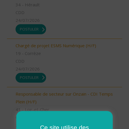
34 - Hérault
CDD
24/07/2026
POSTULER
Chargé de projet ESMS Numérique (H/F)
19 - Corrèze
CDD
24/07/2026
POSTULER
Responsable de secteur sur Onzain - CDI Temps
Plein (H/F)
41 - Loir-et-Cher
CDI
23/07/2026
Ce site utilise des