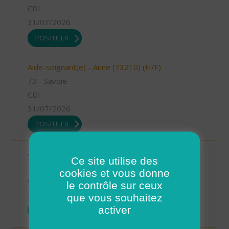
CDI
31/07/2026
POSTULER
Aide-soignant(e) - Aime (73210) (H/F)
73 - Savoie
CDI
31/07/2026
POSTULER
Auxiliaire de vie - Mimizan (H/F)
Ce site utilise des
40 - Landes
cookies et vous donne
CDI
le contrôle sur ceux
31/07/2026
que vous souhaitez
activer
POSTULER