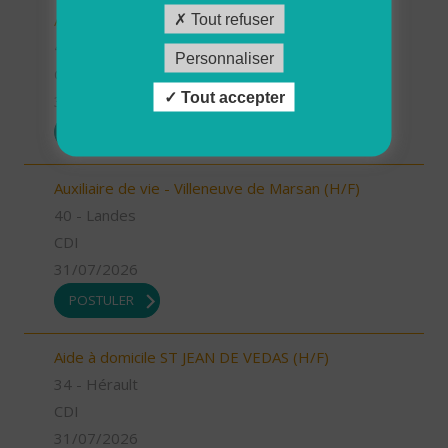
Auxiliaire de vie - Labouheyre (H/F)
Tout refuser
40 - Landes
Personnaliser
CDI
Tout accepter
31/07/2026
POSTULER
Auxiliaire de vie - Villeneuve de Marsan (H/F)
40 - Landes
CDI
31/07/2026
POSTULER
Aide à domicile ST JEAN DE VEDAS (H/F)
34 - Hérault
CDI
31/07/2026