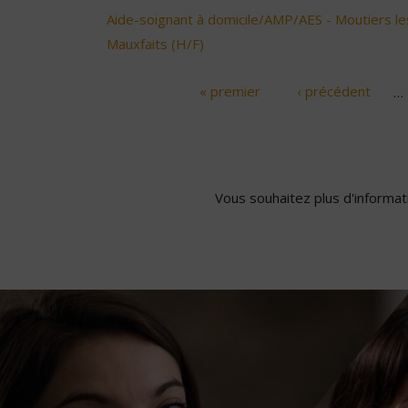
Aide-soignant à domicile/AMP/AES - Moutiers le
Mauxfaits (H/F)
« premier
‹ précédent
…
Pages
Vous souhaitez plus d'informati