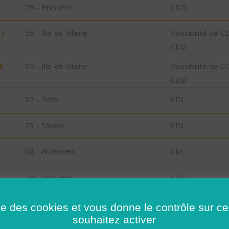
29 - Finistère
CDD
)
35 - Ille-et-Vilaine
Possibilité de C
CDD
E
35 - Ille-et-Vilaine
Possibilité de C
CDD
32 - Gers
CDI
73 - Savoie
CDI
08 - Ardennes
CDI
29 - Finistère
CDD
bu
ise des cookies et vous donne le contrôle sur 
souhaitez activer
l-
29 - Finistère
CDD