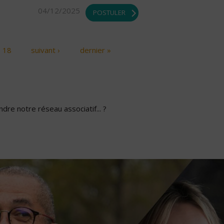
04/12/2025
POSTULER
18
suivant ›
dernier »
dre notre réseau associatif... ?