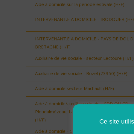
Aide à domicile sur la période estivale (H/F)
INTERVENANT.E A DOMICILE - IRODOUER (H/F
INTERVENANT.E A DOMICILE - PAYS DE DOL D
BRETAGNE (H/F)
Auxiliaire de vie sociale - secteur Lectoure (H/F)
Auxiliaire de vie sociale - Bozel (73350) (H/F)
Aide à domicile secteur Machault (H/F)
Aide à domicile/auxilliaire de vie - CDD OU CDI -
Ploudalmézeau, Lampaul-Ploudalmézeau, St Pa
(H/F)
Ce site util
Aide à domicile - CDD ou CDI - Plouarzel/Lampau