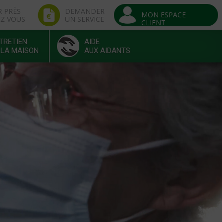
R PRÈS
DEMANDER
MON ESPACE
EZ VOUS
UN SERVICE
CLIENT
TRETIEN
AIDE
 LA MAISON
AUX AIDANTS