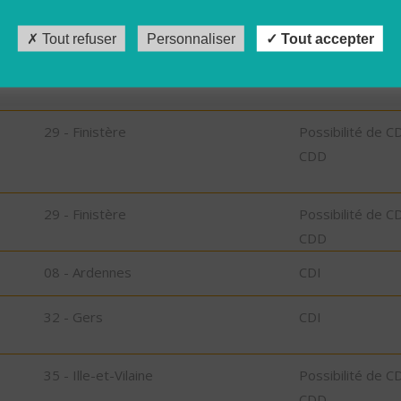
Tout refuser
Personnaliser
Tout accepter
,
29 - Finistère
Possibilité de C
CDD
29 - Finistère
Possibilité de C
CDD
29 - Finistère
Possibilité de C
CDD
08 - Ardennes
CDI
32 - Gers
CDI
35 - Ille-et-Vilaine
Possibilité de C
CDD