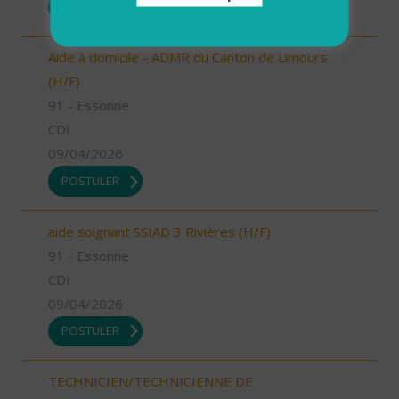
POSTULER
Aide à domicile - ADMR du Canton de Limours
(H/F)
91 - Essonne
CDI
09/04/2026
POSTULER
aide soignant SSIAD 3 Rivières (H/F)
91 - Essonne
CDI
09/04/2026
POSTULER
TECHNICIEN/TECHNICIENNE DE