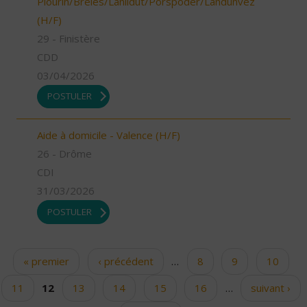
Plourin/Brélès/Lanildut/Porspoder/Landunvez
(H/F)
29 - Finistère
CDD
03/04/2026
POSTULER
Aide à domicile - Valence (H/F)
26 - Drôme
CDI
31/03/2026
POSTULER
« premier
‹ précédent
…
8
9
10
Pages
11
12
13
14
15
16
…
suivant ›