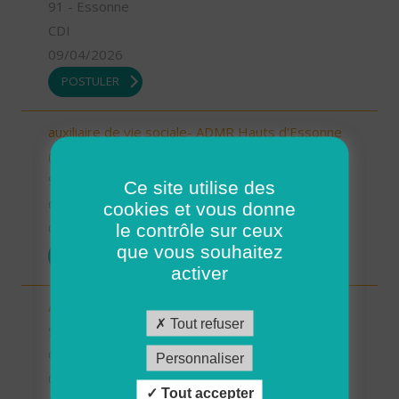
91 - Essonne
CDI
09/04/2026
POSTULER
auxiliaire de vie sociale- ADMR Hauts d'Essonne
(H/F)
91 - Essonne
Ce site utilise des
CDI
cookies et vous donne
le contrôle sur ceux
09/04/2026
que vous souhaitez
POSTULER
activer
Aide à domicile- ADMR Hauts d'Essonne (H/F)
Tout refuser
91 - Essonne
CDI
Personnaliser
09/04/2026
Tout accepter