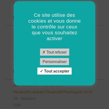
CDI
26/12/2025
Ce site utilise des
POSTULER
cookies et vous donne
le contrôle sur ceux
Aide à domicile/auxilliaire de vie - CDD OU CDI -
que vous souhaitez
Ploudalmézeau, Lampaul-Ploudalmézeau, St
activer
Pabu (H/F)
29 - Finistère
Tout refuser
CDD
Personnaliser
26/12/2025
Tout accepter
POSTULER
Aide à domicile - CDD ou CDI -
Plouarzel/Lampaul-Plouarzel/Ploumoguer (H/F)
29 - Finistère
CDD