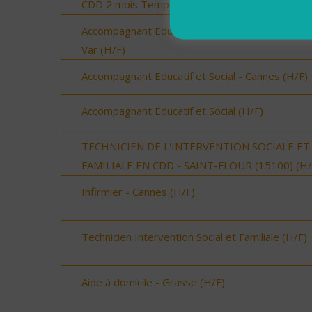
CDD 2 mois Temps Plein (H/F)
Accompagnant Educatif et Social - Saint Laurent
Var (H/F)
Accompagnant Educatif et Social - Cannes (H/F)
Accompagnant Educatif et Social (H/F)
TECHNICIEN DE L'INTERVENTION SOCIALE ET
FAMILIALE EN CDD - SAINT-FLOUR (15100) (H/
Infirmier - Cannes (H/F)
Technicien Intervention Social et Familiale (H/F)
Aide à domicile - Grasse (H/F)