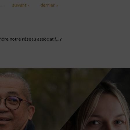
…
suivant ›
dernier »
dre notre réseau associatif... ?