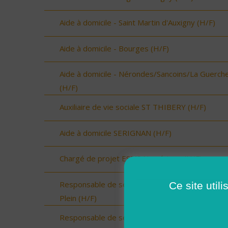
Aide à domicile - Saint Martin d'Auxigny (H/F)
Aide à domicile - Bourges (H/F)
Aide à domicile - Nérondes/Sancoins/La Guerch
(H/F)
Auxiliaire de vie sociale ST THIBERY (H/F)
Aide à domicile SERIGNAN (H/F)
Chargé de projet ESMS Numérique (H/F)
Responsable de secteur sur Onzain - CDI Temp
Ce site util
Plein (H/F)
Responsable de secteur sur Noyers sur Cher -