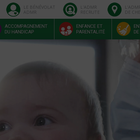
LE BÉNÉVOLAT
L'ADMR
L'ADM
ADMR
RECRUTE
DE CH
ACCOMPAGNEMENT
ENFANCE ET
EN
DU HANDICAP
PARENTALITÉ
DE