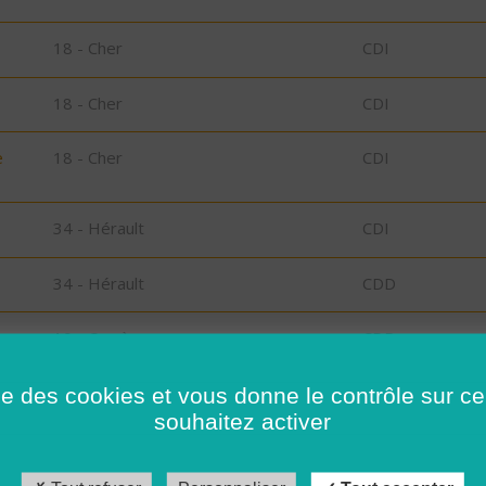
18 - Cher
CDI
18 - Cher
CDI
e
18 - Cher
CDI
34 - Hérault
CDI
34 - Hérault
CDD
19 - Corrèze
CDD
s
41 - Loir-et-Cher
CDI
ise des cookies et vous donne le contrôle sur 
souhaitez activer
41 - Loir-et-Cher
CDD