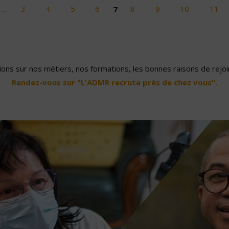
…
3
4
5
6
7
8
9
10
11
ons sur nos métiers, nos formations, les bonnes raisons de rejoin
Rendez-vous sur "L'ADMR recrute près de chez vous".