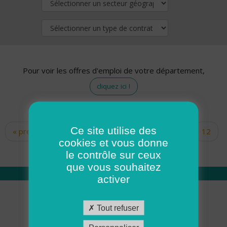
Pour voir les offres d'emploi de votre département,
cliquez ici !
Ce site utilise des
« premier
‹ précédent
…
10
11
12
Pages
cookies et vous donne
13
14
15
16
17
18
le contrôle sur ceux
que vous souhaitez
activer
Qui sommes nous
Tout refuser
Académie ADMR