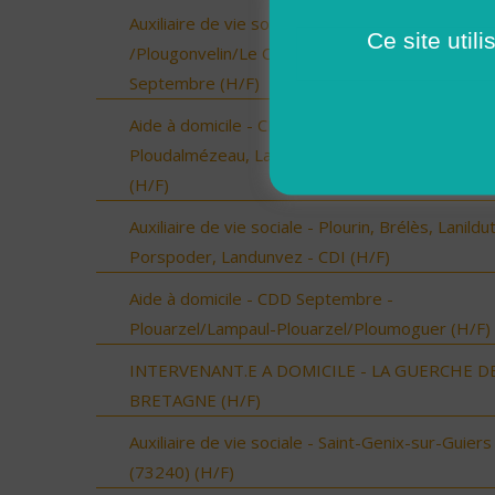
Auxiliaire de vie sociale - Locmaria-Plouzané
Ce site util
/Plougonvelin/Le Conquet/Trébabu - CDD pour
Septembre (H/F)
Aide à domicile - CDD Septembre -
Ploudalmézeau, Lampaul-Ploudalmézeau, St Pa
(H/F)
Auxiliaire de vie sociale - Plourin, Brélès, Lanildut
Porspoder, Landunvez - CDI (H/F)
Aide à domicile - CDD Septembre -
Plouarzel/Lampaul-Plouarzel/Ploumoguer (H/F)
INTERVENANT.E A DOMICILE - LA GUERCHE D
BRETAGNE (H/F)
Auxiliaire de vie sociale - Saint-Genix-sur-Guiers
(73240) (H/F)