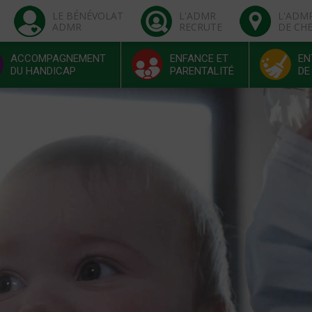
LE BÉNÉVOLAT
L'ADMR
L'ADM
ADMR
RECRUTE
DE CH
ACCOMPAGNEMENT
ENFANCE ET
EN
DU HANDICAP
PARENTALITÉ
DE