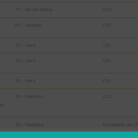
35 - Ille-et-Vilaine
CDD
85 - Vendée
CDI
32 - Gers
CDI
32 - Gers
CDI
32 - Gers
CDI
29 - Finistère
CDD
bu
29 - Finistère
Possibilité de C
CDD