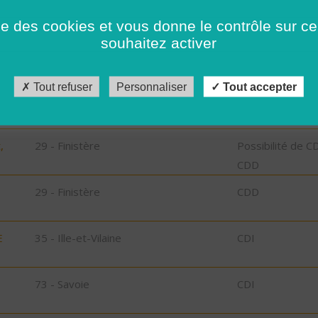
29 - Finistère
Possibilité de C
ise des cookies et vous donne le contrôle sur 
CDD
souhaitez activer
29 - Finistère
CDD
Tout refuser
Personnaliser
Tout accepter
bu
,
29 - Finistère
Possibilité de C
CDD
29 - Finistère
CDD
E
35 - Ille-et-Vilaine
CDI
73 - Savoie
CDI