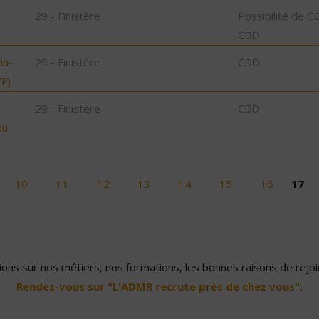
29 - Finistère
Possibilité de C
CDD
ia-
29 - Finistère
CDD
F)
29 - Finistère
CDD
bu
10
11
12
13
14
15
16
17
ons sur nos métiers, nos formations, les bonnes raisons de rejoin
Rendez-vous sur "L'ADMR recrute près de chez vous".