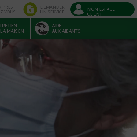
R PRÈS
DEMANDER
MON ESPACE
EZ VOUS
UN SERVICE
CLIENT
TRETIEN
AIDE
 LA MAISON
AUX AIDANTS