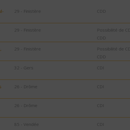
l-
29 - Finistère
CDD
29 - Finistère
Possibilité de C
CDD
,
29 - Finistère
Possibilité de C
CDD
32 - Gers
CDI
s
26 - Drôme
CDI
26 - Drôme
CDI
85 - Vendée
CDI