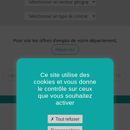
Pour voir les offres d'emploi de votre département,
cliquez ici !
Ce site utilise des
« premier
‹ précédent
…
10
11
12
Pages
cookies et vous donne
13
14
15
16
17
18
le contrôle sur ceux
que vous souhaitez
activer
Qui sommes nous
Tout refuser
Académie ADMR