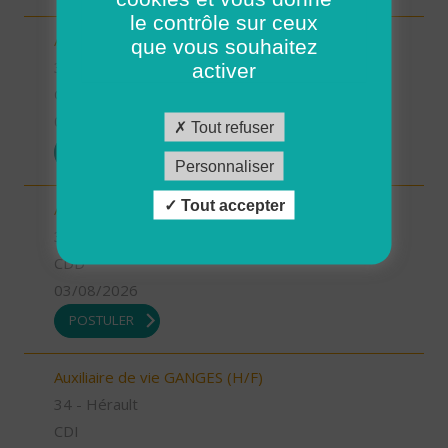
le contrôle sur ceux
Aide à domicile LE CRES (H/F)
que vous souhaitez
34 - Hérault
activer
CDI
03/08/2026
Tout refuser
POSTULER
Personnaliser
Tout accepter
Aide à domicile GANGES (H/F)
34 - Hérault
CDD
03/08/2026
POSTULER
Auxiliaire de vie GANGES (H/F)
34 - Hérault
CDI