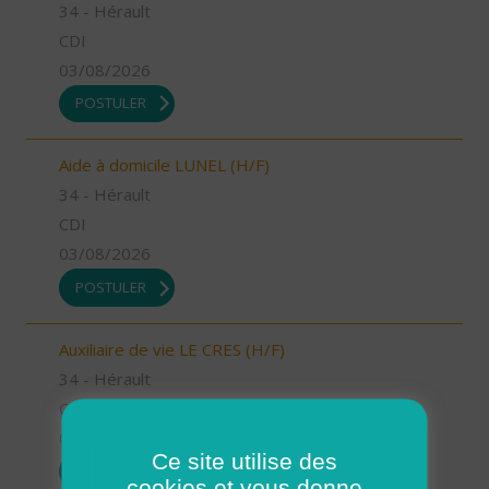
34 - Hérault
CDI
03/08/2026
POSTULER
Aide à domicile LUNEL (H/F)
34 - Hérault
CDI
03/08/2026
POSTULER
Auxiliaire de vie LE CRES (H/F)
34 - Hérault
CDI
03/08/2026
Ce site utilise des
POSTULER
cookies et vous donne