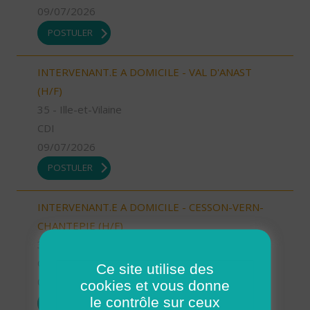
09/07/2026
POSTULER
INTERVENANT.E A DOMICILE - VAL D'ANAST
(H/F)
35 - Ille-et-Vilaine
CDI
09/07/2026
POSTULER
INTERVENANT.E A DOMICILE - CESSON-VERN-
CHANTEPIE (H/F)
35 - Ille-et-Vilaine
CDI
Ce site utilise des
09/07/2026
cookies et vous donne
le contrôle sur ceux
POSTULER