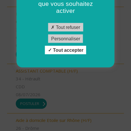
que vous souhaitez
activer
INTERVENANT.E A DOMICILE (CDI) - PLELAN LE
GRAND (H/F)
Tout refuser
35 - Ille-et-Vilaine
CDI
Personnaliser
09/07/2026
Tout accepter
POSTULER
ASSISTANT COMPTABLE (H/F)
34 - Hérault
CDD
08/07/2026
POSTULER
Aide à domicile Etoile sur Rhône (H/F)
26 - Drôme