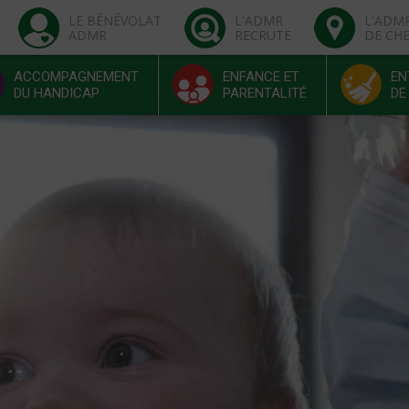
LE BÉNÉVOLAT
L'ADMR
L'ADM
ADMR
RECRUTE
DE CH
ACCOMPAGNEMENT
ENFANCE ET
EN
DU HANDICAP
PARENTALITÉ
DE