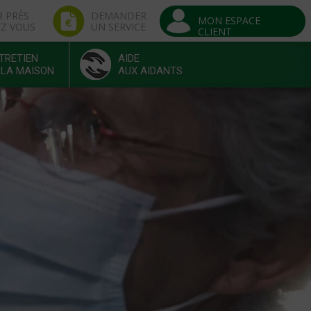
R PRÈS
DEMANDER
MON ESPACE
EZ VOUS
UN SERVICE
CLIENT
TRETIEN
AIDE
 LA MAISON
AUX AIDANTS