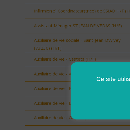
Infirmier(e) Coordinateur(trice) de SSIAD H/F (H
Assistant Ménager ST JEAN DE VEDAS (H/F)
Auxiliaire de vie sociale - Saint-Jean-D'Arvey
(73230) (H/F)
Auxiliaire de vie - Castets (H/F)
Auxiliaire de vie - Amou (H/F)
Ce site util
Auxiliaire de vie - Peyrehorade (H/F)
Auxiliaire de vie - Biscarrosse (H/F)
Auxiliaire de vie - Oeyreluy (H/F)