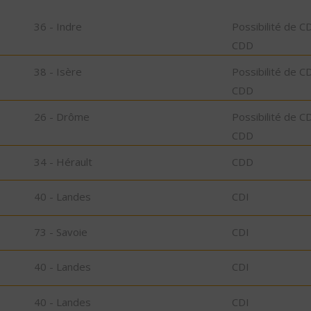
36 - Indre
Possibilité de C
CDD
38 - Isère
Possibilité de C
CDD
26 - Drôme
Possibilité de C
CDD
34 - Hérault
CDD
40 - Landes
CDI
73 - Savoie
CDI
40 - Landes
CDI
40 - Landes
CDI