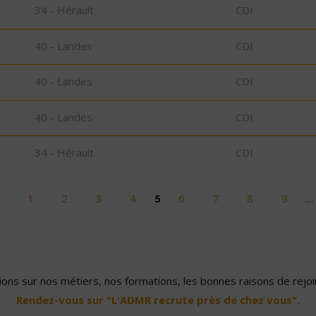
34 - Hérault
CDI
40 - Landes
CDI
40 - Landes
CDI
40 - Landes
CDI
34 - Hérault
CDI
1
2
3
4
5
6
7
8
9
…
ons sur nos métiers, nos formations, les bonnes raisons de rejoin
Rendez-vous sur "L'ADMR recrute près de chez vous".