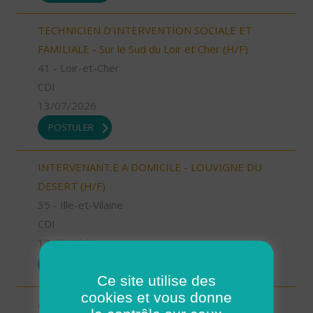
TECHNICIEN D’INTERVENTION SOCIALE ET
FAMILIALE - Sur le Sud du Loir et Cher (H/F)
41 - Loir-et-Cher
CDI
13/07/2026
POSTULER
INTERVENANT.E A DOMICILE - LOUVIGNE DU
DESERT (H/F)
35 - Ille-et-Vilaine
CDI
13/07/2026
POSTULER
Ce site utilise des
cookies et vous donne
Aide à domicile Cléon d'Andran (H/F)