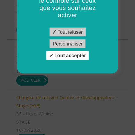
le contrôle sur ceux
26 - Drôme
que vous souhaitez
CDD
activer
13/07/2026
POSTULER
Tout refuser
Personnaliser
Infirmier référent (H/F)
26 - Drôme
Tout accepter
CDI
10/07/2026
POSTULER
Chargé.e de mission Qualité et développement -
Stage (H/F)
35 - Ille-et-Vilaine
STAGE
10/07/2026