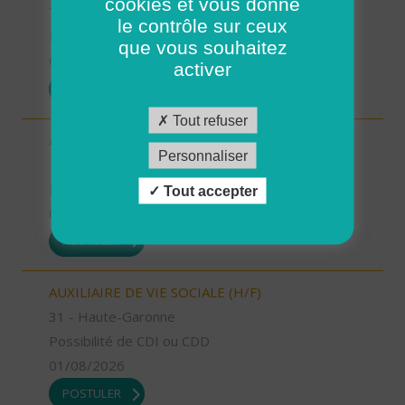
cookies et vous donne
70 - Haute-Saône
le contrôle sur ceux
Possibilité de CDI ou CDD
que vous souhaitez
01/08/2026
activer
POSTULER
Tout refuser
AIDE A DOMICILE (H/F)
Personnaliser
18 - Cher
Possibilité de CDI ou CDD
Tout accepter
01/08/2026
POSTULER
AUXILIAIRE DE VIE SOCIALE (H/F)
31 - Haute-Garonne
Possibilité de CDI ou CDD
01/08/2026
POSTULER