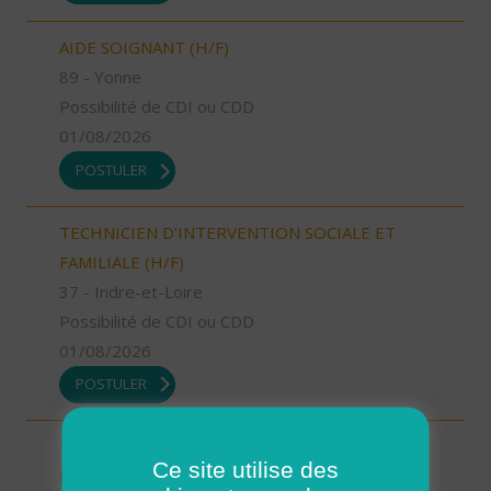
AIDE SOIGNANT (H/F)
89 - Yonne
Possibilité de CDI ou CDD
01/08/2026
POSTULER
TECHNICIEN D’INTERVENTION SOCIALE ET
FAMILIALE (H/F)
37 - Indre-et-Loire
Possibilité de CDI ou CDD
01/08/2026
POSTULER
TECHNICIEN D’INTERVENTION SOCIALE ET
Ce site utilise des
FAMILIALE (H/F)