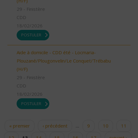
(H/F)
29 - Finistère
CDD
18/02/2026
POSTULER
Aide à domicile - CDD été - Locmaria-
Plouzané/Plougonvelin/Le Conquet/Trébabu
(H/F)
29 - Finistère
CDD
18/02/2026
POSTULER
« premier
‹ précédent
…
9
10
11
Pages
12
13
14
15
16
17
suivant ›