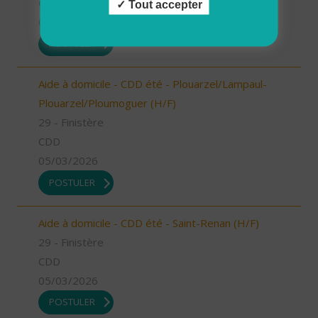
CDD
Tout accepter
05/03/2026
POSTULER
Aide à domicile - CDD été - Plouarzel/Lampaul-
Plouarzel/Ploumoguer (H/F)
29 - Finistère
CDD
05/03/2026
POSTULER
Aide à domicile - CDD été - Saint-Renan (H/F)
29 - Finistère
CDD
05/03/2026
POSTULER