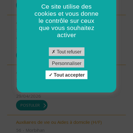
POSTULER
Ce site utilise des
cookies et vous donne
le contrôle sur ceux
Aides à domicile pour renfort été (H/F)
que vous souhaitez
56 - Morbihan
activer
CDD
29/04/2026
Tout refuser
POSTULER
Personnaliser
Aides à domicile emploi saisonnier (H/F)
Tout accepter
56 - Morbihan
CDD
29/04/2026
POSTULER
Auxiliaires de vie ou Aides à domicile (H/F)
56 - Morbihan