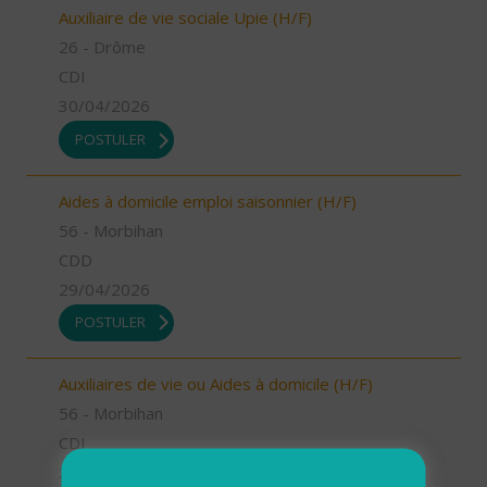
Auxiliaire de vie sociale Upie (H/F)
26 - Drôme
CDI
30/04/2026
POSTULER
Aides à domicile emploi saisonnier (H/F)
56 - Morbihan
CDD
29/04/2026
POSTULER
Auxiliaires de vie ou Aides à domicile (H/F)
56 - Morbihan
CDI
29/04/2026