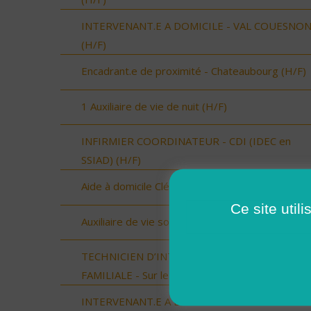
INTERVENANT.E A DOMICILE - VAL COUESNO
(H/F)
Encadrant.e de proximité - Chateaubourg (H/F)
1 Auxiliaire de vie de nuit (H/F)
INFIRMIER COORDINATEUR - CDI (IDEC en
SSIAD) (H/F)
Aide à domicile Cléon d'Andran (H/F)
Ce site util
Auxiliaire de vie sociale Cléon d'Andran (H/F)
TECHNICIEN D’INTERVENTION SOCIALE ET
FAMILIALE - Sur le Sud du Loir et Cher (H/F)
INTERVENANT.E A DOMICILE - LOUVIGNE DU