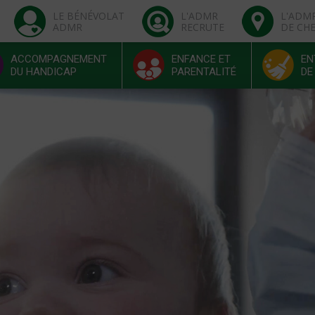
LE BÉNÉVOLAT
L'ADMR
L'ADM
ADMR
RECRUTE
DE CH
ACCOMPAGNEMENT
ENFANCE ET
EN
DU HANDICAP
PARENTALITÉ
DE