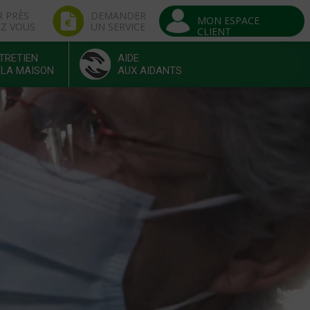
R PRÈS
DEMANDER
MON ESPACE
EZ VOUS
UN SERVICE
CLIENT
TRETIEN
AIDE
 LA MAISON
AUX AIDANTS