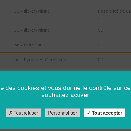
N
35 - Ille-et-Vilaine
Possibilité de C
CDD
35 - Ille-et-Vilaine
CDI
56 - Morbihan
CDI
66 - Pyrénées-Orientales
CDI
26 - Drôme
CDD
ise des cookies et vous donne le contrôle sur 
26 - Drôme
CDI
souhaitez activer
41 - Loir-et-Cher
CDI
Tout refuser
Personnaliser
Tout accepter
35 - Ille-et-Vilaine
CDI