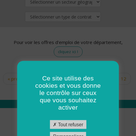
Pour voir les offres d'emploi de votre département,
cliquez ici !
Ce site utilise des
« premier
‹ précédent
…
10
11
12
Pages
cookies et vous donne
13
14
15
16
17
18
le contrôle sur ceux
que vous souhaitez
activer
Qui sommes nous
Tout refuser
Académie ADMR