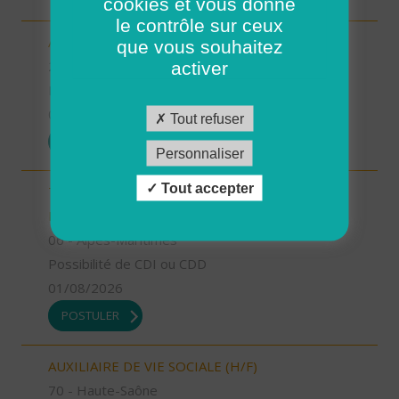
cookies et vous donne
le contrôle sur ceux
AIDE SOIGNANT (H/F)
que vous souhaitez
2A - Corse-du-Sud
activer
Possibilité de CDI ou CDD
01/08/2026
Tout refuser
POSTULER
Personnaliser
Tout accepter
TECHNICIEN D’INTERVENTION SOCIALE ET
FAMILIALE (H/F)
06 - Alpes-Maritimes
Possibilité de CDI ou CDD
01/08/2026
POSTULER
AUXILIAIRE DE VIE SOCIALE (H/F)
70 - Haute-Saône