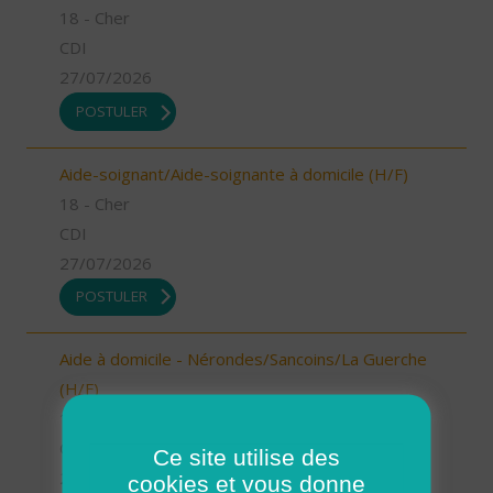
18 - Cher
CDI
27/07/2026
POSTULER
Aide-soignant/Aide-soignante à domicile (H/F)
18 - Cher
CDI
27/07/2026
POSTULER
Aide à domicile - Nérondes/Sancoins/La Guerche
(H/F)
18 - Cher
CDI
Ce site utilise des
27/07/2026
cookies et vous donne